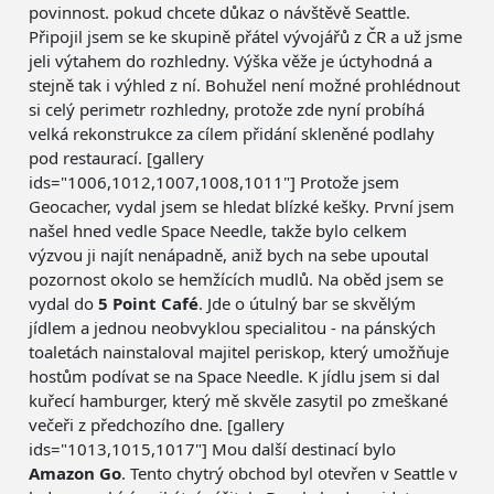
povinnost. pokud chcete důkaz o návštěvě Seattle.
Připojil jsem se ke skupině přátel vývojářů z ČR a už jsme
jeli výtahem do rozhledny. Výška věže je úctyhodná a
stejně tak i výhled z ní. Bohužel není možné prohlédnout
si celý perimetr rozhledny, protože zde nyní probíhá
velká rekonstrukce za cílem přidání skleněné podlahy
pod restaurací. [gallery
ids="1006,1012,1007,1008,1011"] Protože jsem
Geocacher, vydal jsem se hledat blízké kešky. První jsem
našel hned vedle Space Needle, takže bylo celkem
výzvou ji najít nenápadně, aniž bych na sebe upoutal
pozornost okolo se hemžících mudlů. Na oběd jsem se
vydal do
5 Point Café
. Jde o útulný bar se skvělým
jídlem a jednou neobvyklou specialitou - na pánských
toaletách nainstaloval majitel periskop, který umožňuje
hostům podívat se na Space Needle. K jídlu jsem si dal
kuřecí hamburger, který mě skvěle zasytil po zmeškané
večeři z předchozího dne. [gallery
ids="1013,1015,1017"] Mou další destinací bylo
Amazon Go
. Tento chytrý obchod byl otevřen v Seattle v