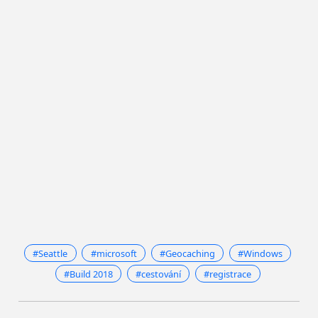
#Seattle
#microsoft
#Geocaching
#Windows
#Build 2018
#cestování
#registrace