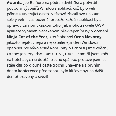
Awards
. Joe Belfiore na pódiu zdvihl číši a potvrdil
podporu vývojářů Windows aplikací, což bylo velmi
pěkné a utvrzující gesto. Vítězové získali své unikátní
sošky velmi zaslouženě, protože každá z aplikací byla
opravdu zářnou ukázkou toho, jak mohou skvělé UWP
aplikace vypadat. Nečekaným překvapením bylo ocenění
Ninja Cat of the Year
, které obdržel
Oren Novotny
,
jakožto nejaktivnější a nejzapálenější člen Windows
open-source vývojářské komunity. Všichni ti jsme vděční,
Orene! [gallery ids="1060,1061,1062"] Zamířil jsem zpět
na hotel abych si dopřál trochu spánku, protože jsem se
stále cítil po dlouhé cestě trochu unaveně a s prvním
dnem konference před sebou bylo klíčové být na další
den připravený a svěží!