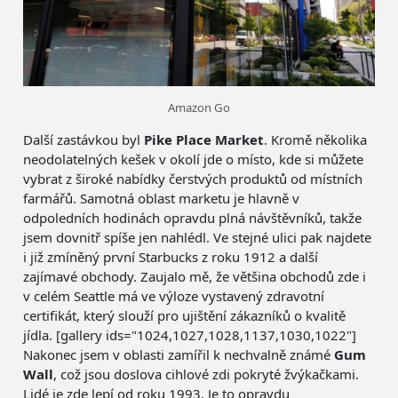
Amazon Go
Další zastávkou byl
Pike Place Market
. Kromě několika
neodolatelných kešek v okolí jde o místo, kde si můžete
vybrat z široké nabídky čerstvých produktů od místních
farmářů. Samotná oblast marketu je hlavně v
odpoledních hodinách opravdu plná návštěvníků, takže
jsem dovnitř spíše jen nahlédl. Ve stejné ulici pak najdete
i již zmíněný první Starbucks z roku 1912 a další
zajímavé obchody. Zaujalo mě, že většina obchodů zde i
v celém Seattle má ve výloze vystavený zdravotní
certifikát, který slouží pro ujištění zákazníků o kvalitě
jídla. [gallery ids="1024,1027,1028,1137,1030,1022"]
Nakonec jsem v oblasti zamířil k nechvalně známé
Gum
Wall
, což jsou doslova cihlové zdi pokryté žvýkačkami.
Lidé je zde lepí od roku 1993. Je to opravdu