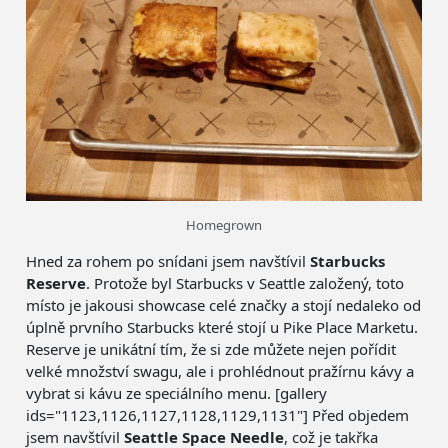
Homegrown
Hned za rohem po snídani jsem navštívil
Starbucks
Reserve
. Protože byl Starbucks v Seattle založený, toto
místo je jakousi showcase celé značky a stojí nedaleko od
úplně prvního Starbucks které stojí u Pike Place Marketu.
Reserve je unikátní tím, že si zde můžete nejen pořídit
velké množství swagu, ale i prohlédnout pražírnu kávy a
vybrat si kávu ze speciálního menu. [gallery
ids="1123,1126,1127,1128,1129,1131"] Před objedem
jsem navštívil
Seattle Space Needle
, což je takřka