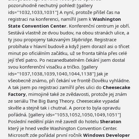
pozoruhodně nechutný pohled! [gallery
ids="1032,1033,1031"] A nyní, protože přišel čas na
registraci na konferenci, namířil jsem k
Washington
State Convention Center
. Konferenční centrum je obří.
Sestává vlastně ze dvou budov, na obou stranách ulice, a
ty jsou propojeny takzvaným
Skybridge
. Registrace
probíhala v hlavní budově a když jsem dorazil asi o třicet
minut po oficiálním začátku, už se fronta táhla přes celé
její třetí patro. Po nezanedbatelném čekání jsem dostal
svou konferenční visačku a tričko. [gallery
ids="1037,1038,1039,1040,1044,1138"] Jak je
všeobecně známo, při čekání ve frontě člověku vyhládne.
A tak jsem po registraci zamířil přes ulici do
Cheesecake
Factory
, mimojiné také ze zvědavosti, protože jej znám
ze seriálu The Big Bang Theory. Cheesecake vypadal
skvěle a stejně tak i chutnal. A porce to byla opravdu
pořádná. [gallery ids="1053,1052,1050,1049,1051"]
Poslední nedělní plán mě zavedl do hotelu
Sheraton
který je hned vedle Washington Convention Center.
Microsoft zde pořádal první ročník
Windows Developer