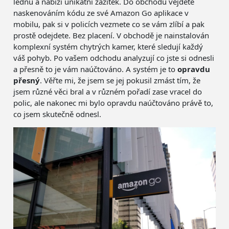
lednu a nabízí unikátní zážitek. Do obchodu vejdete
naskenováním kódu ze své Amazon Go aplikace v
mobilu, pak si v policích vezmete co se vám zlíbí a pak
prostě odejdete. Bez placení. V obchodě je nainstalován
komplexní systém chytrých kamer, které sledují každý
váš pohyb. Po vašem odchodu analyzují co jste si odnesli
a přesně to je vám naúčtováno. A systém je to
opravdu
přesný
. Věřte mi, že jsem se jej pokusil zmást tím, že
jsem různé věci bral a v různém pořadí zase vracel do
polic, ale nakonec mi bylo opravdu naúčtováno právě to,
co jsem skutečně odnesl.