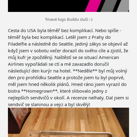
Tmavé logo Buildu sluší :-)
Cesta do USA byla téměř bez komplikací. Nebo spíše -
téměř byla bez komplikací. Letěl jsem z Prahy do
Filadelfie a následně do Seattle. Jediný zákys se objevil až
když jsem v sobotu večer dorazil do svého cíle a zjistil, že
můj kufr je zpožděný. Naštěstí se se situací American
Airlines vypořádali se ctí a mé zavazadlo doručil
následující den kurýr na hotel. **Neděle** byl můj volný
den pro prohlídku Seattle a protože jsem tu byl poprvé,
měl jsem hned několik plánů. Hned ráno jsem vyrazil do
bistra **Homegrown**, které slibovalo jedny z
nejlepších sendvičů v okolí. A recenze nelhaly. Dal jsem si
sendvič se slaninou a vejci a byl skvělý!