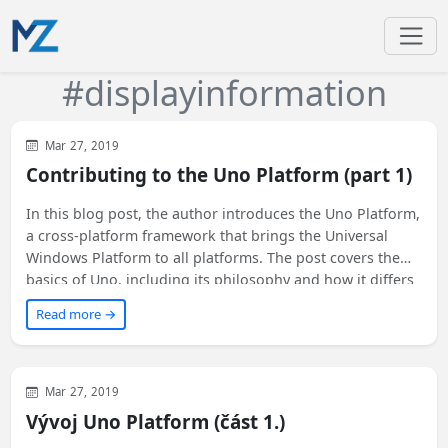
#displayinformation
Uno Platform
WinUI
XAML
Mar 27, 2019
Contributing to the Uno Platform (part 1)
In this blog post, the author introduces the Uno Platform,
a cross-platform framework that brings the Universal
Windows Platform to all platforms. The post covers the
basics of Uno, including its philosophy and how it differs
from other cross-platform frameworks like
Read more →
Xamarin.Forms and Avalonia UI. The author also provides
step-by-step instructions on how to create an Uno app
and build Uno.UI. If you're interested in contributing to a
large project like Uno, this blog post provides valuable
Uno Platform
WinUI
XAML
Mar 27, 2019
insights and guidance. Stay tuned for the next article
Vývoj Uno Platform (část 1.)
where the author will discuss implementing a specific