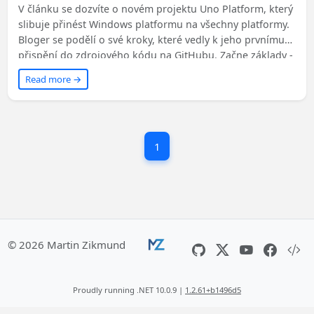
feature for Uno.
V článku se dozvíte o novém projektu Uno Platform, který
slibuje přinést Windows platformu na všechny platformy.
Bloger se podělí o své kroky, které vedly k jeho prvnímu
přispění do zdrojového kódu na GitHubu. Začne základy -
jak Uno zapadá do světa multi-platformních frameworků,
Read more →
jak se liší od Xamarin.Forms a Avalonia UI. Článek vás
provede také vytvořením Uno aplikace a sestavením
Uno.UI. Nakonec se bloger zaměří na výběr problému,
který bude řešit.
1
© 2026 Martin Zikmund
Proudly running .NET 10.0.9 |
1.2.61+b1496d5