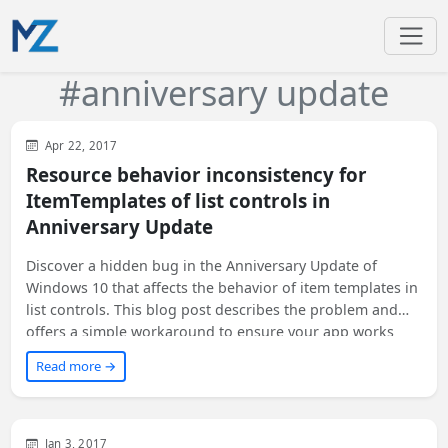
#anniversary update
WinUI
XAML
Apr 22, 2017
Resource behavior inconsistency for
ItemTemplates of list controls in
Anniversary Update
Discover a hidden bug in the Anniversary Update of
Windows 10 that affects the behavior of item templates in
list controls. This blog post describes the problem and
offers a simple workaround to ensure your app works
correctly on all versions of Windows 10, including
Read more →
Anniversary Update. If you're a developer looking for a
solution to this unreported issue, keep reading!
Visual Studio
Development
WinUI
XAML
Jan 3, 2017