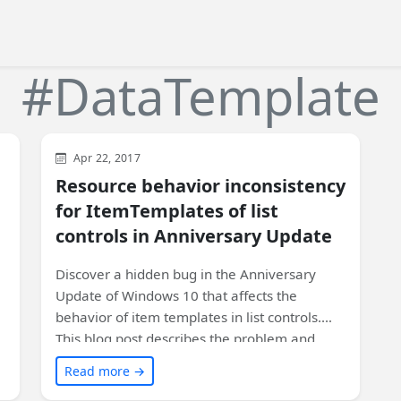
#DataTemplate
WinUI
XAML
Apr 22, 2017
Resource behavior inconsistency
for ItemTemplates of list
controls in Anniversary Update
Discover a hidden bug in the Anniversary
Update of Windows 10 that affects the
behavior of item templates in list controls.
This blog post describes the problem and
offers a simple workaround to ensure your
Read more →
app works correctly on all versions of