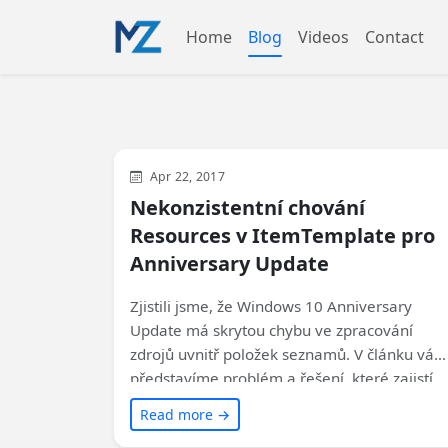
Home
Blog
Videos
Contact
WinUI
XAML
Apr 22, 2017
Nekonzistentní chování
Resources v ItemTemplate pro
Anniversary Update
Zjistili jsme, že Windows 10 Anniversary
Update má skrytou chybu ve zpracování
zdrojů uvnitř položek seznamů. V článku vám
představíme problém a řešení, které zajistí,
že vaše aplikace bude správně fungovat na
Read more →
všech verzích Windows 10.