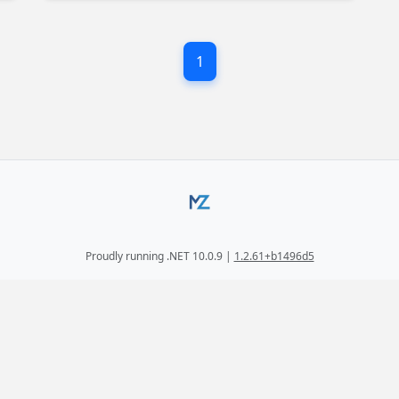
Windows 10, including Anniversary Update. If
you're a developer looking for a solution to
this unreported issue, keep reading!
1
Proudly running .NET 10.0.9 |
1.2.61+b1496d5