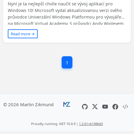
Nyní je ta nejlepší chvíle naučit se vývoj aplikací pro
Windows 10! Microsoft vydal aktualizovanou verzi svého
průvodce Univerzální Windows Platformou pro vývojáře
na Microsoft Virtual Academy. S průvodci Andy Wigleyem
a Shenem Chauhanem se podíváte na vše, co je nové ve
Read more →
vývojářském světě Windows 10. Tak hurá do toho a
naučte vyvíjet aplikace pro Windows 10!
1
© 2026 Martin Zikmund
Proudly running .NET 10.0.9 |
1.2.61+b1496d5