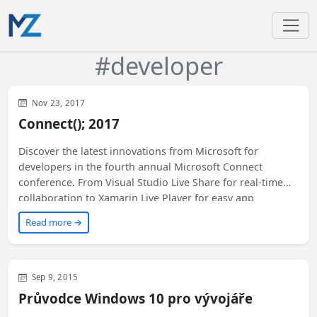
#developer
Visual Studio
Xamarin
Development
WinUI
General
Nov 23, 2017
Microsoft
XAML
Connect(); 2017
Discover the latest innovations from Microsoft for
developers in the fourth annual Microsoft Connect
conference. From Visual Studio Live Share for real-time
collaboration to Xamarin Live Player for easy app
development and testing, there's something for everyone.
Read more →
Don't miss the exciting updates on Azure, DevOps,
databases, and artificial intelligence. Read on to find out
more!
Development
WinUI
Microsoft
Sep 9, 2015
Průvodce Windows 10 pro vývojáře