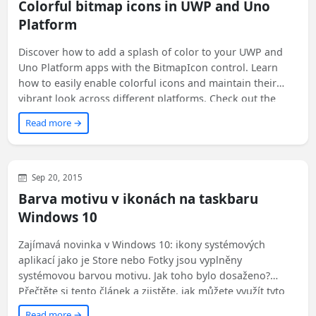
Colorful bitmap icons in UWP and Uno
Platform
Discover how to add a splash of color to your UWP and
Uno Platform apps with the BitmapIcon control. Learn
how to easily enable colorful icons and maintain their
vibrant look across different platforms. Check out the
sample on GitHub to try it out on your own devices.
Read more →
Development
WinUI
Microsoft
Sep 20, 2015
Barva motivu v ikonách na taskbaru
Windows 10
Zajímavá novinka v Windows 10: ikony systémových
aplikací jako je Store nebo Fotky jsou vyplněny
systémovou barvou motivu. Jak toho bylo dosaženo?
Přečtěte si tento článek a zjistěte, jak můžete využít tyto
speciální typy ikon ve svých aplikacích.
Read more →