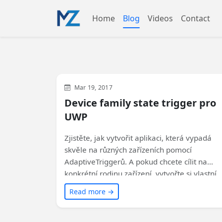
Home
Blog
Videos
Contact
WinUI
XAML
Mar 19, 2017
Device family state trigger pro
UWP
Zjistěte, jak vytvořit aplikaci, která vypadá
skvěle na různých zařízeních pomocí
AdaptiveTriggerů. A pokud chcete cílit na
konkrétní rodinu zařízení, vytvořte si vlastní
state trigger. Tento článek vám ukáže, jak na
Read more →
to.