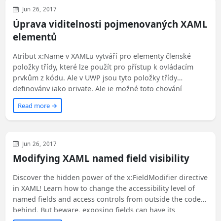
WinUI
XAML
WPF
Jun 26, 2017
Úprava viditelnosti pojmenovaných XAML
elementů
Atribut x:Name v XAMLu vytváří pro elementy členské
položky třídy, které lze použít pro přístup k ovládacím
prvkům z kódu. Ale v UWP jsou tyto položky třídy
definovány jako private. Ale je možné toto chování
změnit? Přečtěte si článek a zjistěte!
Read more →
WinUI
XAML
WPF
Jun 26, 2017
Modifying XAML named field visibility
Discover the hidden power of the x:FieldModifier directive
in XAML! Learn how to change the accessibility level of
named fields and access controls from outside the code-
behind. But beware, exposing fields can have its
consequences. Find out more in this intriguing article!