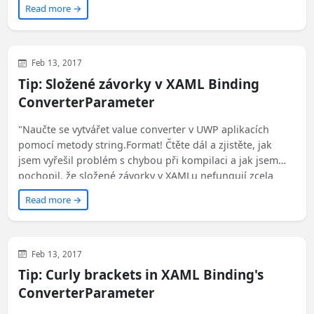
Read more →
WinUI
XAML
WPF
Feb 13, 2017
Tip: Složené závorky v XAML Binding
ConverterParameter
"Naučte se vytvářet value converter v UWP aplikacích
pomocí metody string.Format! Čtěte dál a zjistěte, jak
jsem vyřešil problém s chybou při kompilaci a jak jsem
pochopil, že složené závorky v XAMLu nefungují zcela
přímo. Zajímá vás řešení? Přečtěte si celý článek!"
Read more →
WinUI
XAML
WPF
Feb 13, 2017
Tip: Curly brackets in XAML Binding's
ConverterParameter