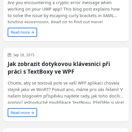
Are you encountering a cryptic error message when
working on your UWP app? This blog post explains how
to solve the issue by escaping curly brackets in XAML
binding expressions. Read on to find out more!
Read more →
Development
General
WPF
Sep 28, 2015
Jak zobrazit dotykovou klávesnici při
práci s TextBoxy ve WPF
Chcete, aby se textová pole ve vaší WPF aplikaci chovala
stejně jako ve WinRT? Pokud ano, máme pro vás řešení! V
našem blogovém příspěvku najdete rady, jak toho docílit
pomocí jednoduché modifikace TextBoxu. Přečtěte si více!
Read more →