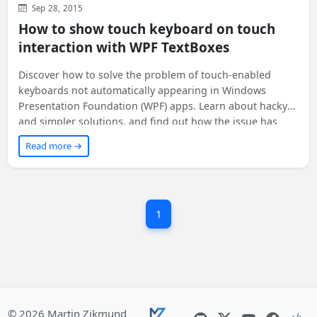
Development
General
WPF
Sep 28, 2015
How to show touch keyboard on touch
interaction with WPF TextBoxes
Discover how to solve the problem of touch-enabled
keyboards not automatically appearing in Windows
Presentation Foundation (WPF) apps. Learn about hacky
and simpler solutions, and find out how the issue has
been addressed in the updated .NET Framework 4.6.2.
Read more →
1
© 2026 Martin Zikmund