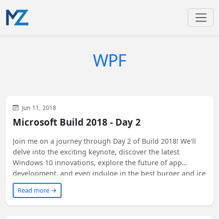
WPF
Visual Studio
Xamarin
Development
WinUI
General
Jun 11, 2018
Microsoft
XAML
WPF
Microsoft Build 2018 - Day 2
Join me on a journey through Day 2 of Build 2018! We'll
delve into the exciting keynote, discover the latest
Windows 10 innovations, explore the future of app
development, and even indulge in the best burger and ice
cream in Seattle. Stay tuned for more details!
Read more →