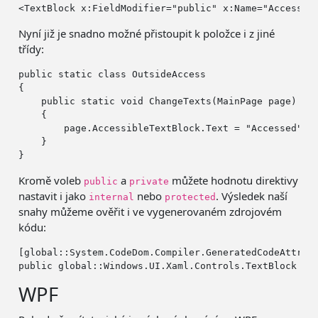
<TextBlock x:FieldModifier=
"public"
 x:Name=
"Accessib
Nyní již je snadno možné přistoupit k položce i z jiné
třídy:
public
static
class
 OutsideAccess

{

public
static
void
 ChangeTexts(MainPage page)

    {

        page.AccessibleTextBlock.Text = 
"Accessed"
;

    }

Kromě voleb
a
můžete hodnotu direktivy
public
private
nastavit i jako
nebo
. Výsledek naší
internal
protected
snahy můžeme ověřit i ve vygenerovaném zdrojovém
kódu:
[global::System.CodeDom.Compiler.GeneratedCodeAttrib
public
WPF