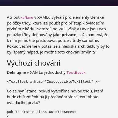
Atribut
v XAMLu vytváří pro elementy členské
x:Name
položky třídy, které lze použít pro přístup k ovladacím
prvkům z kódu. Narozdíl od WPF však v UWP jsou tyto
položky třídy definovány jako
private
, což znamená, že
k nim je možné přistupovat pouze z třídy samotné.
Pokud vezmeme v potaz, že z hlediska architektury by to
byl špatný nápad, je možné toto chování změnit?
Výchozí chování
Definujme v XAMLu jednoduchý
.
TextBlock
<TextBlock x:Name=
"InaccessibleTextBlock"
Co se nyní stane, pokud vytvoříme novou třídu, která
bude chtít změnit na jí předané stránce text tohoto
ovladacího prvku?
public
static
class
 OutsideAccess

{
