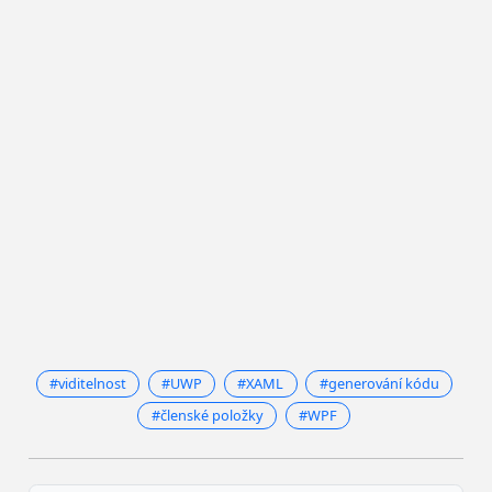
#viditelnost
#UWP
#XAML
#generování kódu
#členské položky
#WPF