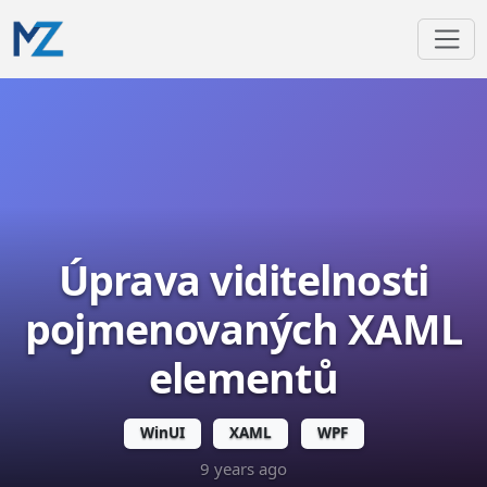
Úprava viditelnosti
pojmenovaných XAML
elementů
WinUI
XAML
WPF
9 years ago