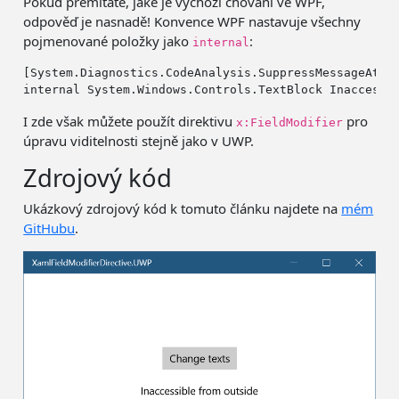
Pokud přemítate, jaké je výchozí chování ve WPF,
odpověď je nasnadě! Konvence WPF nastavuje všechny
pojmenované položky jako
:
internal
[System.Diagnostics.CodeAnalysis.SuppressMessageAttr
internal
I zde však můžete použít direktivu
pro
x:FieldModifier
úpravu viditelnosti stejně jako v UWP.
Zdrojový kód
Ukázkový zdrojový kód k tomuto článku najdete na
mém
GitHubu
.