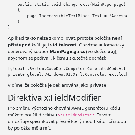
public
static
void
 ChangeTexts(MainPage page)

    {

        page.InaccessibleTextBlock.Text = 
"Accessed"
    }

Aplikaci takto nelze zkompilovat, protože položka
není
přístupná
kvůli její
viditelnosti
. Otevřme automaticky
generovaný soubor
MainPage.g.i.cs
(ve složce
obj
),
abychom se podívali, k čemu skutečně dochází:
[global::System.CodeDom.Compiler.GeneratedCodeAttrib
private
Vidíme, že položka je deklarována jako
private
.
Direktiva x:FieldModifier
Pro změnu výchozího chování XAML generátoru kódu
můžete použít direktivu
. Ta vám
x:FieldModifier
umožňuje specifikovat přesně který modifikátor přístupu
by položka měla mít.