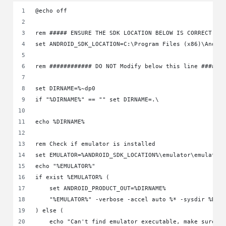
@echo off
rem ##### ENSURE THE SDK LOCATION BELOW IS CORRECT: #
set ANDROID_SDK_LOCATION=C:\Program Files (x86)\Andro
rem ############ DO NOT Modify below this line ######
set DIRNAME=%~dp0
if "%DIRNAME%" == "" set DIRNAME=.\
echo %DIRNAME%
rem Check if emulator is installed
set EMULATOR=%ANDROID_SDK_LOCATION%\emulator\emulator
echo "%EMULATOR%"
if exist %EMULATOR% (
    set ANDROID_PRODUCT_OUT=%DIRNAME%
    "%EMULATOR%" -verbose -accel auto %* -sysdir %DIR
) else (
    echo "Can't find emulator executable, make sure i