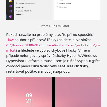
Surface Duo Emulator
Pokud narazíte na problémy, otevřte přímo spouštěcí
soubor z příkazové řádky (najdete jej ve složce
.bat
C:\Users\USERNAME\SurfaceDuoEmulator\artifacts\ru
) a hledejte ve výpisu chybové hlášky. V mém
n.bat
případě nefungovaly správně služby Hyper-V/Windows
Hypervisor Platform a musel jsem je ručně vypnout (přes
ovladací panel
Turn Windows Features On/Off
),
restartovat počítač a znovu je zapnout.