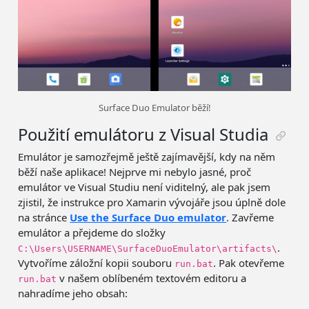
Surface Duo Emulator běží!
Použití emulátoru z Visual Studia
Emulátor je samozřejmě ještě zajímavější, kdy na něm
běží naše aplikace! Nejprve mi nebylo jasné, proč
emulátor ve Visual Studiu není viditelný, ale pak jsem
zjistil, že instrukce pro Xamarin vývojáře jsou úplně dole
na stránce
Use the Surface Duo emulator
. Zavřeme
emulátor a přejdeme do složky
.
C:\Users\USERNAME\SurfaceDuoEmulator\artifacts\
Vytvoříme záložní kopii souboru
. Pak otevřeme
run.bat
v našem oblíbeném textovém editoru a
run.bat
nahradíme jeho obsah: