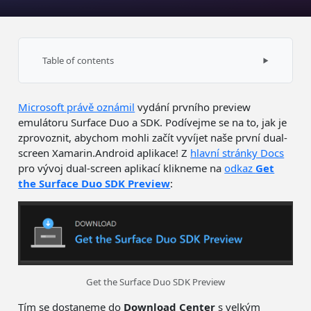
Table of contents
Instalace
Microsoft právě oznámil
vydání prvního preview
Spuštění emulátoru
emulátoru Surface Duo a SDK. Podívejme se na to, jak je
Použití emulátoru z Visual Studia
zprovoznit, abychom mohli začít vyvíjet naše první dual-
screen Xamarin.Android aplikace! Z
hlavní stránky Docs
Instalace Surface Duo SDK
pro vývoj dual-screen aplikací klikneme na
odkaz
Get
Začtěte se do dokumentace
the Surface Duo SDK Preview
:
Get the Surface Duo SDK Preview
Tím se dostaneme do
Download Center
s velkým