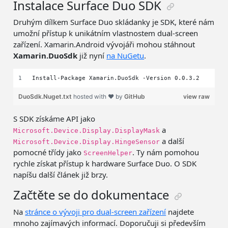
Instalace Surface Duo SDK
Druhým dílkem Surface Duo skládanky je SDK, které nám
umožní přístup k unikátním vlastnostem dual-screen
zařízení. Xamarin.Android vývojáři mohou stáhnout
Xamarin.DuoSdk
již nyní
na NuGetu
.
Install-Package Xamarin.DuoSdk -Version 0.0.3.2
DuoSdk.Nuget.txt
hosted with ❤ by
GitHub
view raw
S SDK získáme API jako
a
Microsoft.Device.Display.DisplayMask
a další
Microsoft.Device.Display.HingeSensor
pomocné třídy jako
. Ty nám pomohou
ScreenHelper
rychle získat přístup k hardware Surface Duo. O SDK
napíšu další článek již brzy.
Začtěte se do dokumentace
Na
stránce o vývoji pro dual-screen zařízení
najdete
mnoho zajímavých informací. Doporučuji si především