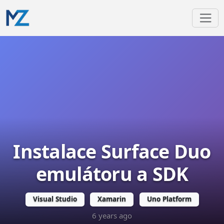
Instalace Surface Duo
emulátoru a SDK
Visual Studio
Xamarin
Uno Platform
6 years ago