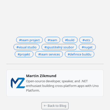
#team project
#team
#build
#vsts
#visual studio
#spustitelný soubor
#nuget
#projekt
#team services
#definice buildu
Martin Zikmund
Open-source developer, speaker, and .NET
enthusiast building cross-platform apps with Uno
Platform.
Back to Blog