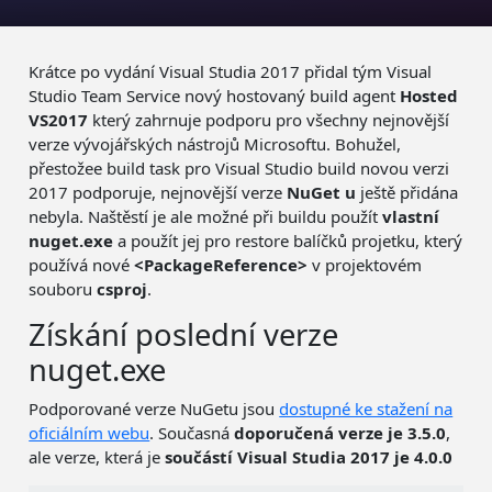
Krátce po vydání Visual Studia 2017 přidal tým Visual
Studio Team Service nový hostovaný build agent
Hosted
VS2017
který zahrnuje podporu pro všechny nejnovější
verze vývojářských nástrojů Microsoftu. Bohužel,
přestožee build task pro Visual Studio build novou verzi
2017 podporuje, nejnovější verze
NuGet
u
ještě přidána
nebyla. Naštěstí je ale možné při buildu použít
vlastní
nuget.exe
a použít jej pro restore balíčků projetku, který
používá nové
<PackageReference>
v projektovém
souboru
csproj
.
Získání poslední verze
nuget.exe
Podporované verze NuGetu jsou
dostupné ke stažení na
oficiálním webu
. Současná
doporučená verze je 3.5.0
,
ale verze, která je
součástí Visual Studia 2017 je 4.0.0