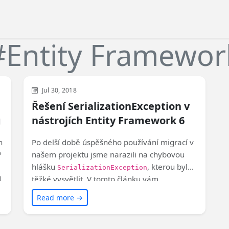
#Entity Framewor
Visual Studio
Web
Development
Jul 30, 2018
Řešení SerializationException v
g
nástrojích Entity Framework 6
n
Po delší době úspěšného používání migrací v
?
našem projektu jsme narazili na chybovou
hlášku
, kterou bylo
SerializationException
d
těžké vysvětlit. V tomto článku vám
s
představím řešení, které jsme objevili a které
Read more →
vyřešilo náš problém.