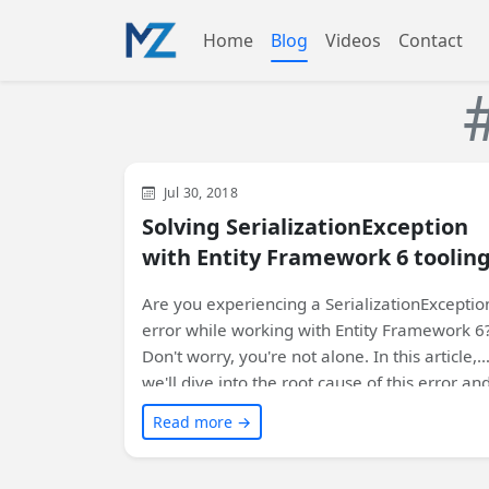
Home
Blog
Videos
Contact
Visual Studio
Web
Development
Jul 30, 2018
Solving SerializationException
with Entity Framework 6 toolin
Are you experiencing a SerializationExceptio
error while working with Entity Framework 6
Don't worry, you're not alone. In this article,
we'll dive into the root cause of this error an
the solution that may surprise you. Don't mis
Read more →
out on the unexpected twist that led us to fix
this issue!