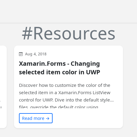
#Resources
Xamarin
XAML
Aug 4, 2018
Xamarin.Forms - Changing
selected item color in UWP
Discover how to customize the color of the
selected item in a Xamarin.Forms ListView
control for UWP. Dive into the default style
u
files, override the default color using
application-wide resources or create a
Read more →
custom renderer. Unify the style across
platforms and stay tuned for an upcoming
d
Microsoft tool that will simplify the process.