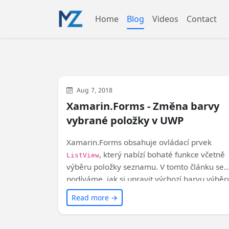
Home
Blog
Videos
Contact
Xamarin
XAML
Aug 7, 2018
Xamarin.Forms - Změna barvy
vybrané položky v UWP
Xamarin.Forms obsahuje ovládací prvek
, který nabízí bohaté funkce včetně
ListView
výběru položky seznamu. V tomto článku se
podíváme, jak si upravit výchozí barvu výběr
položky a přizpůsobit ji svému brandingu.
Read more →
Zjistíme, jak je implementován výchozí
vzhled, jak změnit barvu na úrovni celé
aplikace nebo pomocí custom renderu. Poku