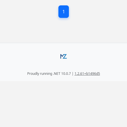
Check out the full article on modifying default
1
UWP control styles in Xamarin.Forms.
Proudly running .NET 10.0.7 |
1.2.61+b1496d5