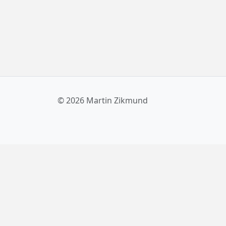
vás to zajímá, pokračujte v čtení!
© 2026 Martin Zikmund