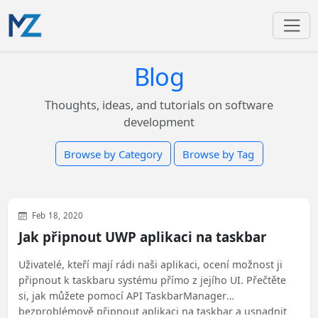
Blog
Thoughts, ideas, and tutorials on software
development
Browse by Category
Browse by Tag
WinUI
Feb 18, 2020
Jak připnout UWP aplikaci na taskbar
Uživatelé, kteří mají rádi naši aplikaci, ocení možnost ji
připnout k taskbaru systému přímo z jejího UI. Přečtěte
si, jak můžete pomocí API TaskbarManager
bezproblémově připnout aplikaci na taskbar a usnadnit