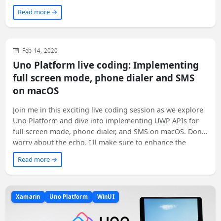
tak uživatelům rychlý přístup k ní.
Read more →
Uno Platform
WinUI
Feb 14, 2020
Uno Platform live coding: Implementing
full screen mode, phone dialer and SMS
on macOS
Join me in this exciting live coding session as we explore
Uno Platform and dive into implementing UWP APIs for
full screen mode, phone dialer, and SMS on macOS. Don't
worry about the echo, I'll make sure to enhance the
recording settings for our next session. Get ready for
Read more →
some incredible coding action! 🚀🎮
Xamarin
Uno Platform
WinUI