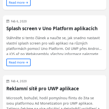
Read more →
by-step instructions and sample code.
Xamarin
Uno Platform
WinUI
Feb 6, 2020
Splash screen v Uno Platform aplikacích
Stáhněte si tento článek a naučte se, jak snadno nastavit
vlastní splash screen pro vaši aplikaci na různých
platformách pomocí Uno Platform. Od UWP přes Android
a iOS až po WebAssembly, všechny informace naleznete
zde!
Read more →
WinUI
Feb 4, 2020
Reklamní sítě pro UWP aplikace
Microsoft, bohužel, hodil pomyslnou flintu do žita se
svou platformou Ad Monetization pro UWP aplikace.
Zatímco čekáme na více oficiální a detailnější vyjádření a