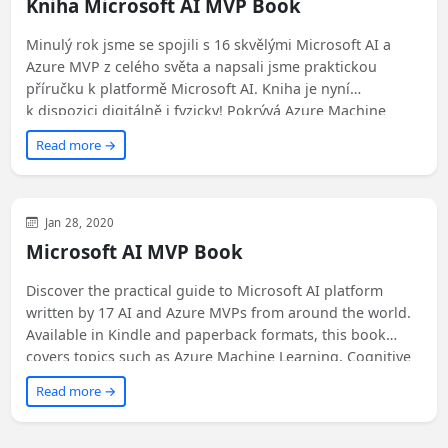
Kniha Microsoft AI MVP Book
Minulý rok jsme se spojili s 16 skvělými Microsoft AI a
Azure MVP z celého světa a napsali jsme praktickou
příručku k platformě Microsoft AI. Kniha je nyní
k dispozici digitálně i fyzicky! Pokrývá Azure Machine
Learning, Cognitive Services, verzování strojového učení,
Read more →
Bot Framework a AI v Power Platform. Podělte se s námi
o své zkušenosti, abychom mohli knihu ještě vylepšit!
Azure
Development
Microsoft
Jan 28, 2020
Microsoft AI MVP Book
Discover the practical guide to Microsoft AI platform
written by 17 AI and Azure MVPs from around the world.
Available in Kindle and paperback formats, this book
covers topics such as Azure Machine Learning, Cognitive
Services, and more. Start your journey into Microsoft AI
Read more →
today!