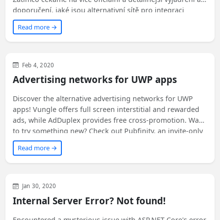
doporučení, jaké jsou alternativní sítě pro integraci
reklam do UWP aplikací? Navrhujeme Vungle, AdDuplex a
Read more →
Pubfinity! Přečtěte si více v článku.
WinUI
Feb 4, 2020
Advertising networks for UWP apps
Discover the alternative advertising networks for UWP
apps! Vungle offers full screen interstitial and rewarded
ads, while AdDuplex provides free cross-promotion. Want
to try something new? Check out Pubfinity, an invite-only
beta network. Will Microsoft bring in big players like
Read more →
AdMob and MoPub? Find out more!
Uncategorized
Jan 30, 2020
Internal Server Error? Not found!
Encountered a mysterious issue with ASP.NET Core's error