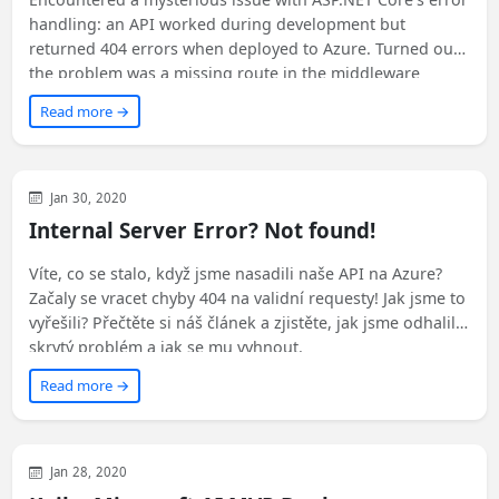
handling: an API worked during development but
returned 404 errors when deployed to Azure. Turned out
the problem was a missing route in the middleware
configuration. Always double-check your pipeline paths!
Read more →
Uncategorized
Jan 30, 2020
Internal Server Error? Not found!
Víte, co se stalo, když jsme nasadili naše API na Azure?
Začaly se vracet chyby 404 na validní requesty! Jak jsme to
vyřešili? Přečtěte si náš článek a zjistěte, jak jsme odhalili
skrytý problém a jak se mu vyhnout.
Read more →
Azure
Development
Microsoft
Jan 28, 2020