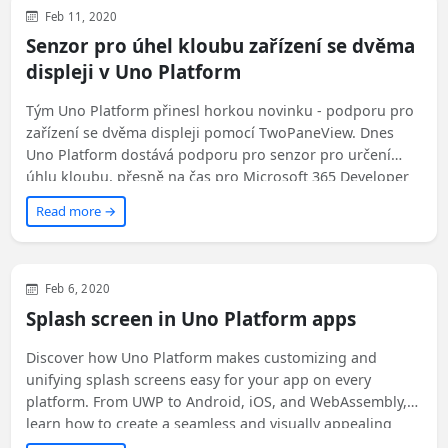
Xamarin
Uno Platform
WinUI
Feb 11, 2020
Senzor pro úhel kloubu zařízení se dvěma
displeji v Uno Platform
Tým Uno Platform přinesl horkou novinku - podporu pro
zařízení se dvěma displeji pomocí TwoPaneView. Dnes
Uno Platform dostává podporu pro senzor pro určení
úhlu kloubu, přesně na čas pro Microsoft 365 Developer
Day! Jak to tedy funguje?
Read more →
Xamarin
Uno Platform
WinUI
Feb 6, 2020
Splash screen in Uno Platform apps
Discover how Uno Platform makes customizing and
unifying splash screens easy for your app on every
platform. From UWP to Android, iOS, and WebAssembly,
learn how to create a seamless and visually appealing
splash screen experience. Check out the article for step-