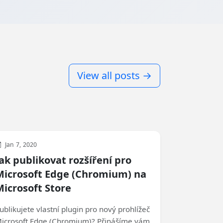
View all posts →
Web
Development
General
Jan 7, 2020
ak publikovat rozšíření pro
Microsoft Edge (Chromium) na
Microsoft Store
ublikujete vlastní plugin pro nový prohlížeč
icrosoft Edge (Chromium)? Přinášíme vám