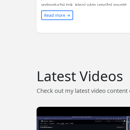
jednoduchý trik, který vám umožní spustit
Terminál přímo z aktuální složky, ve které s
Read more →
právě nacházíte. Přečtěte si článek a zjistět
jak na to!
Latest Videos
Check out my latest video content