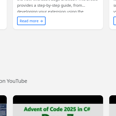
provides a step-by-step guide, from
s
e
developing your extension using the
v
e,
Chrome format, to registering for a
o
Read more →
Developer Account, and finally publishing
k
your extension with Store listings and
a
promotional content. Find out why it's worth
expanding your reach to Microsoft Store and
tapping into a new market with less
competition. Read on to unlock the potential
of the new Microsoft Edge (Chromium)
browser!
 on YouTube