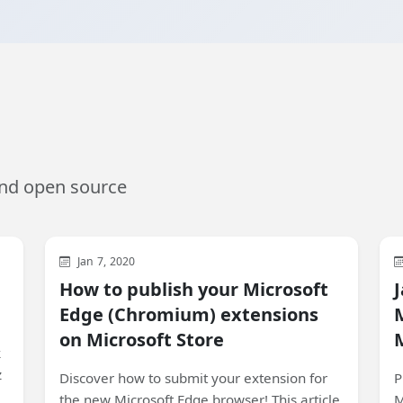
and open source
Web
Development
General
Jan 7, 2020
How to publish your Microsoft
J
Edge (Chromium) extensions
on Microsoft Store
k
z
Discover how to submit your extension for
P
the new Microsoft Edge browser! This article
M