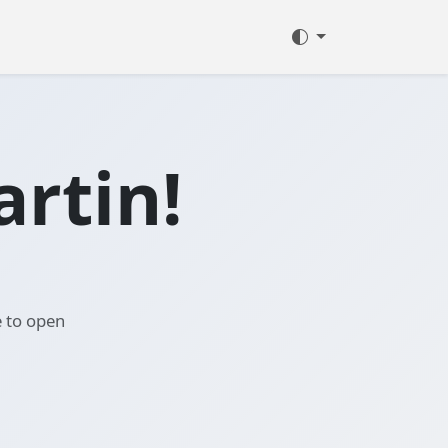
rtin!
e to open