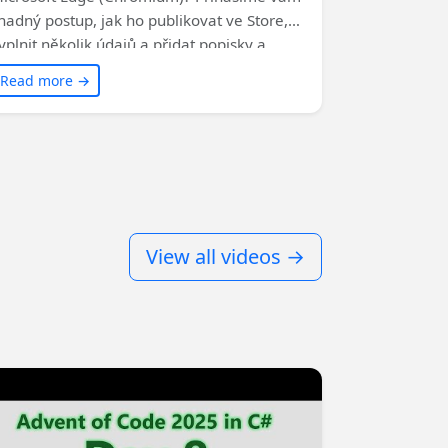
nadný postup, jak ho publikovat ve Store,
yplnit několik údajů a přidat popisky a
brázky. Edge je nový trh s méně
Read more →
onkurence a velkým potenciálem. Čtěte dál
 dozvíte se, proč se vám to může vyplatit!
View all videos →