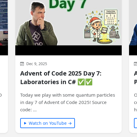
Dec 9, 2025
Advent of Code 2025 Day 7:
Laboratories in C# ✅✅
D
Today we play with some quantum particles
O
in day 7 of Advent of Code 2025! Source
c
code: …
h
Watch on YouTube →