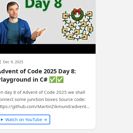
Dec 9, 2025
Advent of Code 2025 Day 8:
Playground in C# ✅✅
n day 8 of Advent of Code 2025 we shall
onnect some junction boxes Source code:
ttps://github.com/MartinZikmund/advent-
of-code #adventofcode…
Watch on YouTube →