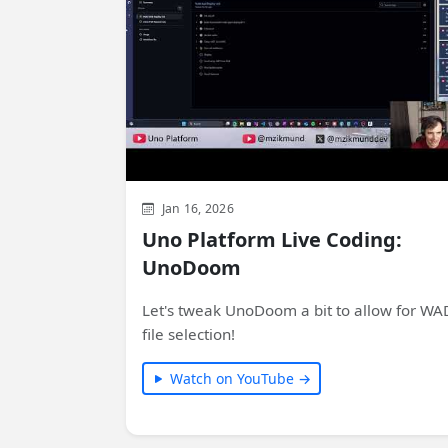
Jan 16, 2026
Uno Platform Live Coding:
UnoDoom
Let's tweak UnoDoom a bit to allow for WA
file selection!
Watch on YouTube →